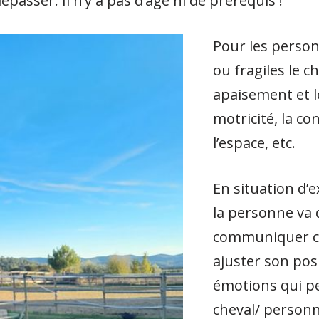
passer. Il n’y a pas d’âge ni de prérequis !
Pour les person
ou fragiles le c
apaisement et le
motricité, la c
l’espace, etc.
En situation d’e
la personne va 
communiquer cl
ajuster son pos
émotions qui pe
cheval/ person