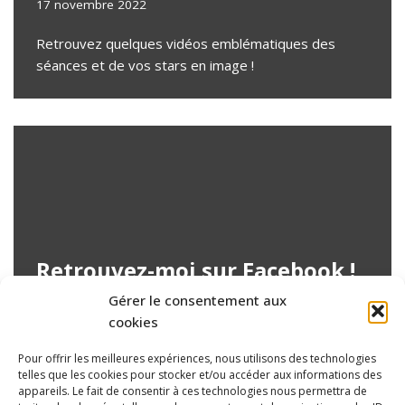
17 novembre 2022
Retrouvez quelques vidéos emblématiques des
séances et de vos stars en image !
Retrouvez-moi sur Facebook !
Gérer le consentement aux
15 octobre 2022
cookies
Suivez chaque semaine l’actualité sur Facebook et
Pour offrir les meilleures expériences, nous utilisons des technologies
retrouvez des contenus inédits
telles que les cookies pour stocker et/ou accéder aux informations des
appareils. Le fait de consentir à ces technologies nous permettra de