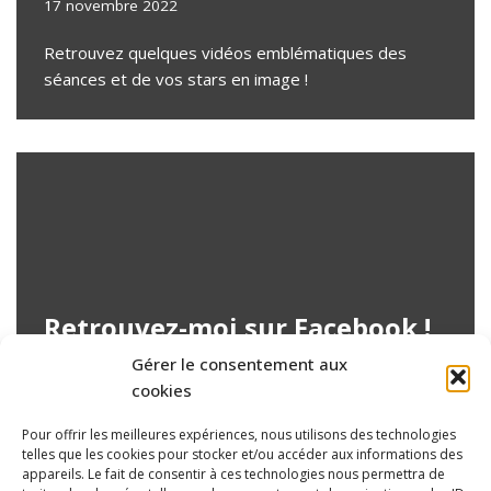
17 novembre 2022
Retrouvez quelques vidéos emblématiques des
séances et de vos stars en image !
Retrouvez-moi sur Facebook !
Gérer le consentement aux
15 octobre 2022
cookies
Suivez chaque semaine l’actualité sur Facebook et
Pour offrir les meilleures expériences, nous utilisons des technologies
retrouvez des contenus inédits
telles que les cookies pour stocker et/ou accéder aux informations des
appareils. Le fait de consentir à ces technologies nous permettra de